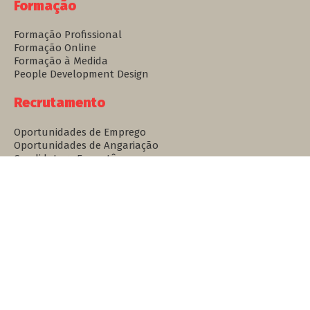
Formação
Formação Profissional
Formação Online
Formação à Medida
People Development Design
Recrutamento
Oportunidades de Emprego
Oportunidades de Angariação
Candidatura Espontânea
Quer desenvolver a sua Carreira?
Empresas
Solicitação de Talento
People Culture Design
Formação
Wise ID